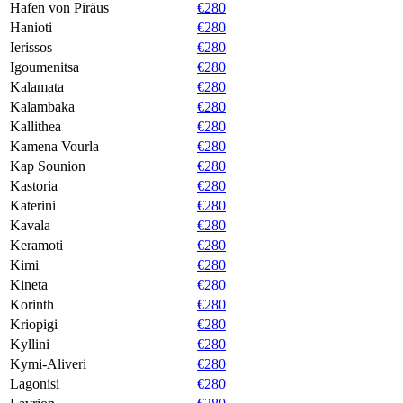
Hafen von Piräus
€280
Hanioti
€280
Ierissos
€280
Igoumenitsa
€280
Kalamata
€280
Kalambaka
€280
Kallithea
€280
Kamena Vourla
€280
Kap Sounion
€280
Kastoria
€280
Katerini
€280
Kavala
€280
Keramoti
€280
Kimi
€280
Kineta
€280
Korinth
€280
Kriopigi
€280
Kyllini
€280
Kymi-Aliveri
€280
Lagonisi
€280