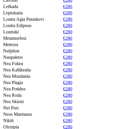
Lavrion
€280
Lefkada
€280
Leptokaria
€280
Loutra Agia Paraskevi
€280
Loutra Edipsou
€280
Loutraki
€280
Metamorfosi
€280
Meteora
€280
Nafplion
€280
Naupaktos
€280
Nea Fokea
€280
Nea Kallikratia
€280
Nea Moudania
€280
Nea Plagia
€280
Nea Potidea
€280
Nea Roda
€280
Nea Skioni
€280
Nei Pori
€280
Neos Marmaras
€280
Nikiti
€280
Olympia
€280