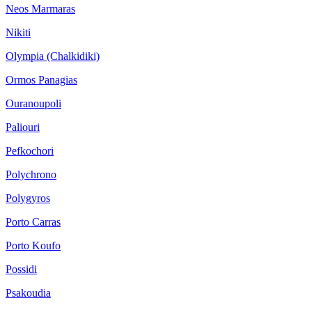
Neos Marmaras
Nikiti
Olympia (Chalkidiki)
Ormos Panagias
Ouranoupoli
Paliouri
Pefkochori
Polychrono
Polygyros
Porto Carras
Porto Koufo
Possidi
Psakoudia