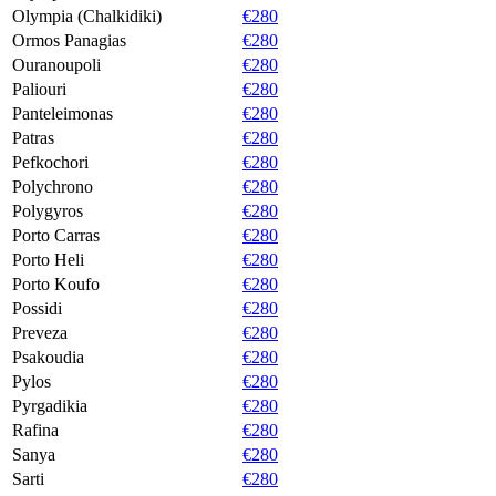
Olympia (Chalkidiki)
€280
Ormos Panagias
€280
Ouranoupoli
€280
Paliouri
€280
Panteleimonas
€280
Patras
€280
Pefkochori
€280
Polychrono
€280
Polygyros
€280
Porto Carras
€280
Porto Heli
€280
Porto Koufo
€280
Possidi
€280
Preveza
€280
Psakoudia
€280
Pylos
€280
Pyrgadikia
€280
Rafina
€280
Sanya
€280
Sarti
€280