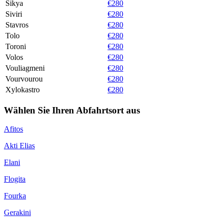
Sikya
€280
Siviri
€280
Stavros
€280
Tolo
€280
Toroni
€280
Volos
€280
Vouliagmeni
€280
Vourvourou
€280
Xylokastro
€280
Wählen Sie Ihren Abfahrtsort aus
Afitos
Akti Elias
Elani
Flogita
Fourka
Gerakini