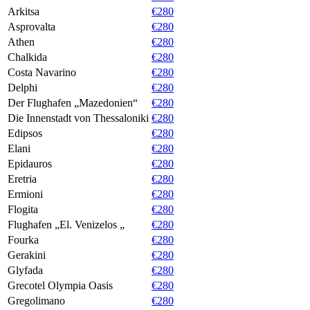
Arkitsa
€280
Asprovalta
€280
Athen
€280
Chalkida
€280
Costa Navarino
€280
Delphi
€280
Der Flughafen „Mazedonien“
€280
Die Innenstadt von Thessaloniki
€280
Edipsos
€280
Elani
€280
Epidauros
€280
Eretria
€280
Ermioni
€280
Flogita
€280
Flughafen „El. Venizelos „
€280
Fourka
€280
Gerakini
€280
Glyfada
€280
Grecotel Olympia Oasis
€280
Gregolimano
€280