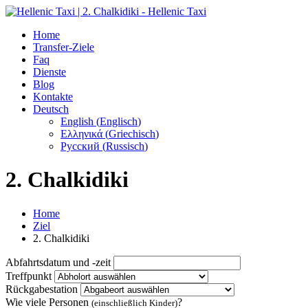
Home
Transfer-Ziele
Faq
Dienste
Blog
Kontakte
Deutsch
English
(
Englisch
)
Ελληνικά
(
Griechisch
)
Русский
(
Russisch
)
2. Chalkidiki
Home
Ziel
2. Chalkidiki
Abfahrtsdatum und -zeit
Treffpunkt
Rückgabestation
Wie viele Personen
?
(einschließlich Kinder)