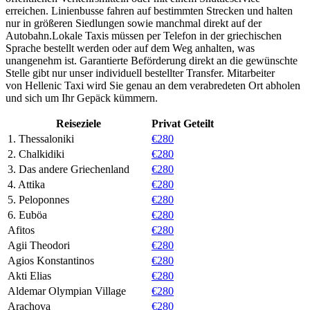
erreichen. Linienbusse fahren auf bestimmten Strecken und halten
nur in größeren Siedlungen sowie manchmal direkt auf der
Autobahn.Lokale Taxis müssen per Telefon in der griechischen
Sprache bestellt werden oder auf dem Weg anhalten, was
unangenehm ist. Garantierte Beförderung direkt an die gewünschte
Stelle gibt nur unser individuell bestellter Transfer. Mitarbeiter
von Hellenic Taxi wird Sie genau an dem verabredeten Ort abholen
und sich um Ihr Gepäck kümmern.
Reiseziele
Privat
Geteilt
1. Thessaloniki
€280
2. Chalkidiki
€280
3. Das andere Griechenland
€280
4. Attika
€280
5. Peloponnes
€280
6. Euböa
€280
Afitos
€280
Agii Theodori
€280
Agios Konstantinos
€280
Akti Elias
€280
Aldemar Olympian Village
€280
Arachova
€280