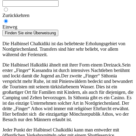
Zurückkehren
Einweg
Finden Sie eine Überweisung
Die Halbinsel Chalkidiki ist das beliebteste Erholungsgebiet von
Nordgriechenland. Transfers sind hier sehr beliebt, vor allem
während der Ferienzeit.
Die Halbinsel Halkidiki ähnelt mit ihrer Form einem Dreizack.Sein
erster „Finger“ Kassandra ist durch intensives Nachtleben berühmt
und lockt damit die Jugend an.Der zweite „Finger“ Sithonia
verspricht mehr Ruhe, ist mit Pinienwäldern bedeckt und bewundert
die Touristen mit seinem türkisfarbenem Wasser. Dies ist ein
großartiger Ort für Familien mit Kindern, als auch für diejenigen, die
Camping und Zelten bevorzugen. In Sithonia gibt es ein Casino. Es
ist das einzige Unternehmen solcher Art in Nordgriechenland. Der
dritte „Finger“ Athos wird immer mit religiöser Ehrfurcht erwähnt.
Hier befindet sich die einzigartige Mönchsrepublik Athos, wo der
Besuch nur den Männern erlaubt ist.
Jeder Punkt der Halbinsel Chalkidiki kann man entweder mit
öffentlichen Verkehrsmitteln oder mit einem Shuttleservice