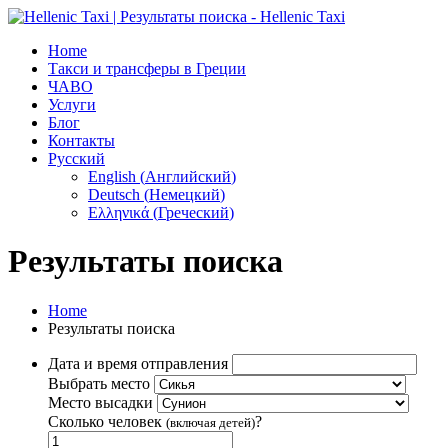
Home
Такси и трансферы в Греции
ЧАВО
Услуги
Блог
Контакты
Русский
English
(
Английский
)
Deutsch
(
Немецкий
)
Ελληνικά
(
Греческий
)
Результаты поиска
Home
Результаты поиска
Дата и время отправления
Выбрать место
Место высадки
Сколько человек
?
(включая детей)