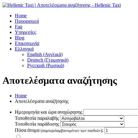
Home
Προορισμοί
Faq
Υπηρεσίες
Blog
Επικοινωνία
Ελληνικά
English
(
Αγγλικά
)
Deutsch
(
Γερμανικά
)
Русский
(
Ρωσικά
)
Αποτελέσματα αναζήτησης
Home
Αποτελέσματα αναζήτησης
Ημερομηνία και ώρα αναχώρησης
Τοποθεσία παραλαβής
Τοποθεσία παράδοσης
Πόσα άτομα
;
(συμπεριλαμβανομένων των παιδιών)