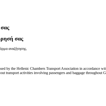
 σας
ώρησή σας
όρμα αναζήτησης.
sed by the Hellenic Chambers Transport Association in accordance with 
carry out transport activities involving passengers and baggage throu