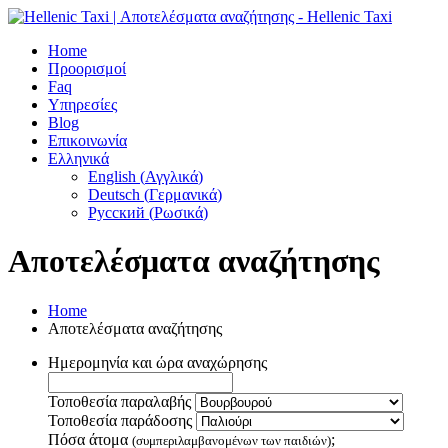
Home
Προορισμοί
Faq
Υπηρεσίες
Blog
Επικοινωνία
Ελληνικά
English
(
Αγγλικά
)
Deutsch
(
Γερμανικά
)
Русский
(
Ρωσικά
)
Αποτελέσματα αναζήτησης
Home
Αποτελέσματα αναζήτησης
Ημερομηνία και ώρα αναχώρησης
Τοποθεσία παραλαβής
Τοποθεσία παράδοσης
Πόσα άτομα
;
(συμπεριλαμβανομένων των παιδιών)